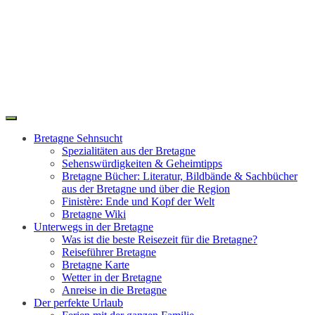
Toggle
Search
navigation
Bretagne Sehnsucht
Spezialitäten aus der Bretagne
Sehenswürdigkeiten & Geheimtipps
Bretagne Bücher: Literatur, Bildbände & Sachbücher
aus der Bretagne und über die Region
Finistère: Ende und Kopf der Welt
Bretagne Wiki
Unterwegs in der Bretagne
Was ist die beste Reisezeit für die Bretagne?
Reiseführer Bretagne
Bretagne Karte
Wetter in der Bretagne
Anreise in die Bretagne
Der perfekte Urlaub