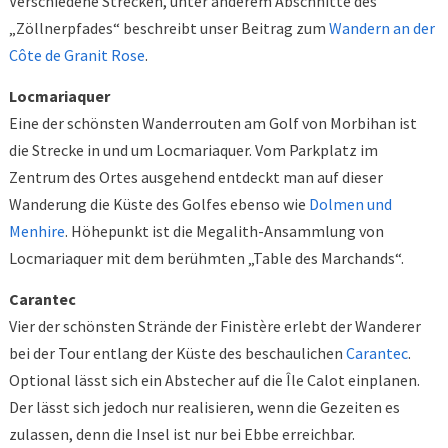
Verschiedene Strecken, unter anderem Abschnitte des
„Zöllnerpfades“ beschreibt unser Beitrag zum
Wandern an der
Côte de Granit Rose
.
Locmariaquer
Eine der schönsten Wanderrouten am Golf von Morbihan ist
die Strecke in und um Locmariaquer. Vom Parkplatz im
Zentrum des Ortes ausgehend entdeckt man auf dieser
Wanderung die Küste des Golfes ebenso wie
Dolmen und
Menhire
. Höhepunkt ist die Megalith-Ansammlung von
Locmariaquer mit dem berühmten „Table des Marchands“.
Carantec
Vier der schönsten Strände der Finistère erlebt der Wanderer
bei der Tour entlang der Küste des beschaulichen
Carantec
.
Optional lässt sich ein Abstecher auf die Île Calot einplanen.
Der lässt sich jedoch nur realisieren, wenn die Gezeiten es
zulassen, denn die Insel ist nur bei Ebbe erreichbar.