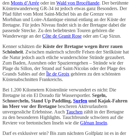
den
Monts d’Arrée
oder im
Wald von Brocéliande
. Der berühmte
Küstenwanderweg GR-34 ist jedoch etwas ganz Besonders. Der
Pfad führt vom Mont Saint-Michel bis an die Grenze von
Morbihan und Loire-Atlantique einmal entlang an der Küste der
Bretagne. Für jedes Niveau findet sich in der Bretagne dabei die
passende Strecke. Zu den beliebtesten Touren gehören die
Wanderwege an der
Côte de Granit Rose
oder am Cap Sizun.
Kenner schätzen die
Küste der Bretagne wegen ihrer rauen
Schönheit
. Zwischen malerisch schroffe Felsen der Steilküste hat
die Natur jedoch auch etliche wunderschöne Strände gezaubert.
Zum Baden, Ausruhen oder Spazierengehen – Strände wie der
Plage du Sillon, der Strand auf Saint-Nicolas oder der Plage des
Grands Sables auf der
Île de Groix
gehören zu den schönsten
Küstenabschnitten Frankreichs.
Bei 1.200 Kilometern Küstenlinie verwundert es nicht: Die
Bretagne ist ein El Dorado für Wassersportler.
Segeln,
Schnorcheln, Stand Up Paddling,
Surfen
und Kajak-Fahren
im Meer vor der Bretagne
bescheren Aktivurlaubern
unvergessliche Erlebnisse. Auch
Tauchen
zählt in der Bretagne
zu den besonderen Highlights. Tauchfreunde schwören auf die
Reviere vor bretonischen Inseln wie die
Glénan Inseln
.
Darf es exklusiver sein? Bis zum nächsten Golfplatz ist es in der