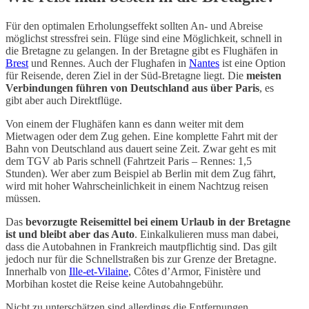
Für den optimalen Erholungseffekt sollten An- und Abreise
möglichst stressfrei sein. Flüge sind eine Möglichkeit, schnell in
die Bretagne zu gelangen. In der Bretagne gibt es Flughäfen in
Brest
und Rennes. Auch der Flughafen in
Nantes
ist eine Option
für Reisende, deren Ziel in der Süd-Bretagne liegt. Die
meisten
Verbindungen führen von Deutschland aus über Paris
, es
gibt aber auch Direktflüge.
Von einem der Flughäfen kann es dann weiter mit dem
Mietwagen oder dem Zug gehen. Eine komplette Fahrt mit der
Bahn von Deutschland aus dauert seine Zeit. Zwar geht es mit
dem TGV ab Paris schnell (Fahrtzeit Paris – Rennes: 1,5
Stunden). Wer aber zum Beispiel ab Berlin mit dem Zug fährt,
wird mit hoher Wahrscheinlichkeit in einem Nachtzug reisen
müssen.
Das
bevorzugte Reisemittel bei einem Urlaub in der Bretagne
ist und bleibt aber das Auto
. Einkalkulieren muss man dabei,
dass die Autobahnen in Frankreich mautpflichtig sind. Das gilt
jedoch nur für die Schnellstraßen bis zur Grenze der Bretagne.
Innerhalb von
Ille-et-Vilaine
, Côtes d’Armor, Finistère und
Morbihan kostet die Reise keine Autobahngebühr.
Nicht zu unterschätzen sind allerdings die Entfernungen.