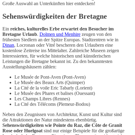
Große Auswahl an Unterkünften hier entdecken!
Sehenswürdigkeiten der Bretagne
Ein
reiches, kulturelles Erbe erwartet den Besucher im
Bretagne Urlaub
.
Dolmen und Menhire
zeugen von den
frühesten Siedlern an der Spitze Europas. Stadtzentren wie in
Dinan
, Locronan oder Vitré bescheren den Urlaubern eine
kostenlose Zeitreise ins Mittelalter. Zahlreiche Museen zeigen
Interessierten, für welche historischen und künstlerischen
Leistungen die Bretagne bekannt ist. Zu den bekanntesten
Ausstellungshäusern zählen:
Le Musée de Pont-Aven (Pont-Aven)
Le Musée des Beaux Arts (Quimper)
La Cité de la voile Eric Tabarly (Lorient)
Le Musée des Phares et balises (Ouessant)
Les Champs Libres (Rennes)
La Cité des Télécoms (Plemeur-Bodou)
Neben den Zeugnissen von Architektur, Kunst und Kultur sind
die Attraktionen der Natur mindestens ebenbürtig.
Sehenswürdigkeiten wie Pointe du Raz, die Côte de Granit
Rose oder Huelgoat
sind nur einige Beispiele für die großartige