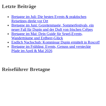
Letzte Beiträge
Bretagne im Juli: Die besten Events & praktischen
Reisetipps direkt vor Ort
Bretagne im Juni: Gezeitenmagie, Sommerfestivals, ein
neuer Fall für Dupin und der Duft von frischen Crêpes
Bretagne im Mai: Dein Guide für Segel-Events,
Wanderträume und Erdbeer-Glück
Endlich Nachschub: Kommissar Dupin ermittelt in Roscoff
Bretagne im Frühling: Events, Genuss und versteckte
Pfade im April & Mai 2026
Reiseführer Bretagne