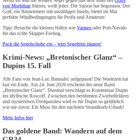
Wenn im Mai die weißen Segel gegen das tiefe Blau des
Golfs
von Morbihan
blitzen, weiß jeder: Die Saison hat begonnen. Der
Golf, ein Binnenmeer mit unzähligen Inseln, bietet im Mai
perfekte Windbedingungen für Profis und Amateure.
Tipp: Besuche die kleinen Häfen wie
Vannes
oder Port-Navalo
für das echte Skipper-Feeling.
Pack die Segelschuhe ein – jetzt Segeltörn planen!
Krimi-News: „Bretonischer Glanz“ –
Dupins 15. Fall
Alle Fans von Jean-Luc Bannalec aufgepasst! Die Wartezeit hat
fast ein Ende. Am 24. Juni 2026 erscheint der neue Band
„Bretonischer Glanz“. Diesmal verschlägt es Kommissar Dupin
ins idyllische Roscoff. Zwischen den berühmten Zwiebelfeldern
und mysteriösen Drohparolen wird es für Dupin so gefährlich
wie nie zuvor. Ein Muss für den nächsten Strandkorb-Urlaub!
Mehr Infos hier
Das goldene Band: Wandern auf dem
GR34