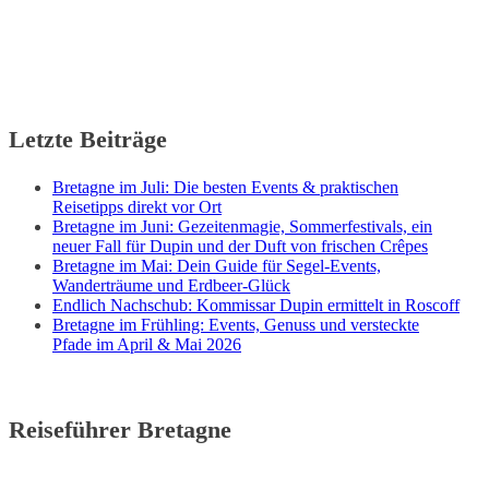
Letzte Beiträge
Bretagne im Juli: Die besten Events & praktischen
Reisetipps direkt vor Ort
Bretagne im Juni: Gezeitenmagie, Sommerfestivals, ein
neuer Fall für Dupin und der Duft von frischen Crêpes
Bretagne im Mai: Dein Guide für Segel-Events,
Wanderträume und Erdbeer-Glück
Endlich Nachschub: Kommissar Dupin ermittelt in Roscoff
Bretagne im Frühling: Events, Genuss und versteckte
Pfade im April & Mai 2026
Reiseführer Bretagne