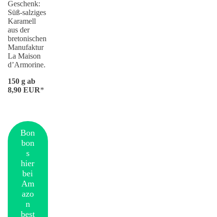
Geschenk:
Süß-salziges
Karamell
aus der
bretonischen
Manufaktur
La Maison
d’Armorine.
150 g ab
8,90 EUR
*
Bon
bon
s
hier
bei
Am
azo
n
best