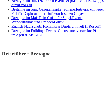
Bretagne im Juli: Die besten Events & praktischen Reisetipps
direkt vor Ort
Bretagne im Juni: Gezeitenmagie, Sommerfestivals, ein neuer
Fall für Dupin und der Duft von frischen Crêpes
Bretagne im Mai: Dein Guide für Segel-Events,
Wanderträume und Erdbeer-Glück
Endlich Nachschub: Kommissar Dupin ermittelt in Roscoff
Bretagne im Frühling: Events, Genuss und versteckte Pfade
im April & Mai 2026
Reiseführer Bretagne