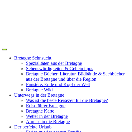
Toggle
Search
navigation
Bretagne Sehnsucht
Spezialitäten aus der Bretagne
Sehenswürdigkeiten & Geheimtipps
Bretagne Bücher: Literatur, Bildbände & Sachbücher
aus der Bretagne und über die Region
Finistère: Ende und Kopf der Welt
Bretagne Wiki
Unterwegs in der Bretagne
Was ist die beste Reisezeit für die Bretagne?
Reiseführer Bretagne
Bretagne Karte
Wetter in der Bretagne
Anreise in die Bretagne
Der perfekte Urlaub