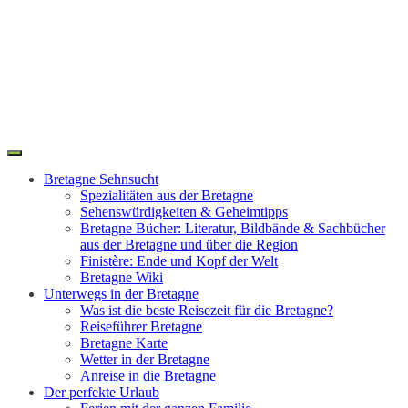
Toggle
Search
navigation
Bretagne Sehnsucht
Spezialitäten aus der Bretagne
Sehenswürdigkeiten & Geheimtipps
Bretagne Bücher: Literatur, Bildbände & Sachbücher
aus der Bretagne und über die Region
Finistère: Ende und Kopf der Welt
Bretagne Wiki
Unterwegs in der Bretagne
Was ist die beste Reisezeit für die Bretagne?
Reiseführer Bretagne
Bretagne Karte
Wetter in der Bretagne
Anreise in die Bretagne
Der perfekte Urlaub