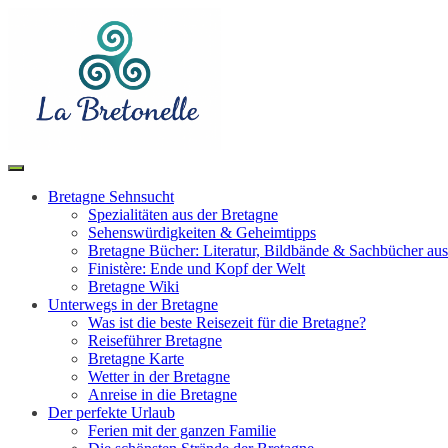
Toggle
Search
navigation
Bretagne Sehnsucht
Spezialitäten aus der Bretagne
Sehenswürdigkeiten & Geheimtipps
Bretagne Bücher: Literatur, Bildbände & Sachbücher aus
Finistère: Ende und Kopf der Welt
Bretagne Wiki
Unterwegs in der Bretagne
Was ist die beste Reisezeit für die Bretagne?
Reiseführer Bretagne
Bretagne Karte
Wetter in der Bretagne
Anreise in die Bretagne
Der perfekte Urlaub
Ferien mit der ganzen Familie