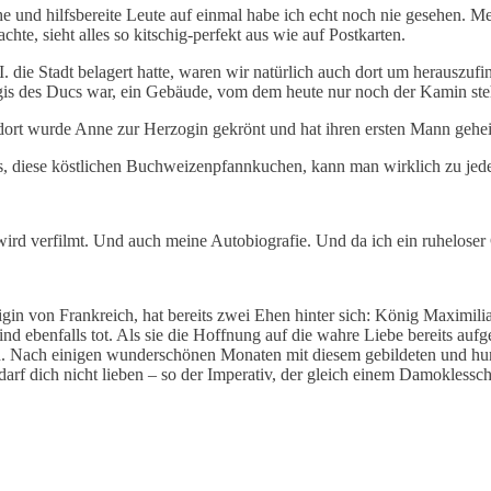
he und hilfsbereite Leute auf einmal habe ich echt noch nie gesehen. M
te, sieht alles so kitschig-perfekt aus wie auf Postkarten.
 die Stadt belagert hatte, waren wir natürlich auch dort um herauszufi
gis des Ducs war, ein Gebäude, vom dem heute nur noch der Kamin ste
dort wurde Anne zur Herzogin gekrönt und hat ihren ersten Mann gehei
s, diese köstlichen Buchweizenpfannkuchen, kann man wirklich zu jede
wird verfilmt. Und auch meine Autobiografie. Und da ich ein ruheloser G
in von Frankreich, hat bereits zwei Ehen hinter sich: König Maximilian
d ebenfalls tot. Als sie die Hoffnung auf die wahre Liebe bereits aufge
en. Nach einigen wunderschönen Monaten mit diesem gebildeten und h
 darf dich nicht lieben – so der Imperativ, der gleich einem Damokless