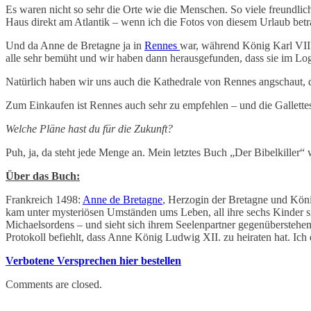
Es waren nicht so sehr die Orte wie die Menschen. So viele freundlic
Haus direkt am Atlantik – wenn ich die Fotos von diesem Urlaub betrach
Und da Anne de Bretagne ja in
Rennes
war, während König Karl VIII.
alle sehr bemüht und wir haben dann herausgefunden, dass sie im Lo
Natürlich haben wir uns auch die Kathedrale von Rennes angschaut, 
Zum Einkaufen ist Rennes auch sehr zu empfehlen – und die Gallette
Welche Pläne hast du für die Zukunft?
Puh, ja, da steht jede Menge an. Mein letztes Buch „Der Bibelkiller“ 
Über das Buch:
Frankreich 1498:
Anne de Bretagne
, Herzogin der Bretagne und König
kam unter mysteriösen Umständen ums Leben, all ihre sechs Kinder sin
Michaelsordens – und sieht sich ihrem Seelenpartner gegenübersteh
Protokoll befiehlt, dass Anne König Ludwig XII. zu heiraten hat. Ich
Verbotene Versprechen hier bestellen
Comments are closed.