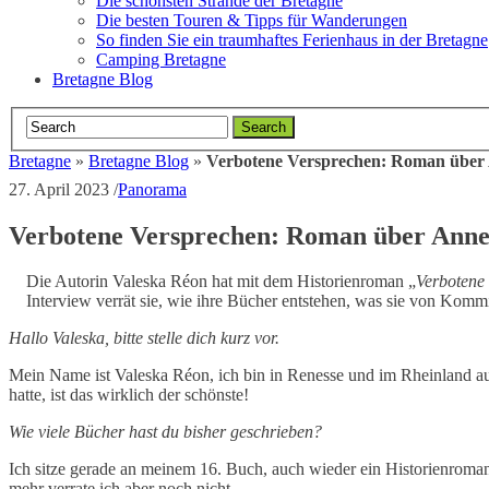
Die schönsten Strände der Bretagne
Die besten Touren & Tipps für Wanderungen
So finden Sie ein traumhaftes Ferienhaus in der Bretagne
Camping Bretagne
Bretagne Blog
Bretagne
»
Bretagne Blog
»
Verbotene Versprechen: Roman über
27. April 2023
/
Panorama
Verbotene Versprechen: Roman über Anne
Die Autorin Valeska Réon hat mit dem Historienroman „
Verbotene 
Interview verrät sie, wie ihre Bücher entstehen, was sie von Komm
Hallo Valeska, bitte stelle dich kurz vor.
Mein Name ist Valeska Réon, ich bin in Renesse und im Rheinland auf
hatte, ist das wirklich der schönste!
Wie viele Bücher hast du bisher geschrieben?
Ich sitze gerade an meinem 16. Buch, auch wieder ein Historienroman,
mehr verrate ich aber noch nicht.