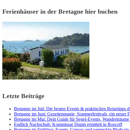
Ferienhäuser in der Bretagne hier buchen
Letzte Beiträge
Bretagne im Juli: Die besten Events & praktischen Reisetipps di
Bretagne im Juni: Gezeitenmagie, Sommerfestivals, ein neuer F
Bretagne im Mai: Dein Guide für Segel-Events, Wanderträume
Endlich Nachschub: Kommissar Dupin ermittelt in Roscoff
Bretagne im Frühling: Events, Genuss und versteckte Pfade im