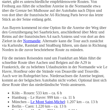
startet, gibt es unterschiedliche empfehlenswerte Routen. Von
Freiburg aus führt die schnellste Anreise in die Normandie etwa
über die Grenze bei Mulhouse auf der Autobahn nach Dijon und
von dort über die französische A6 Richtung Paris bevor das letzte
Stück an der Seine entlang geht.
Aus Bayern kommend ist eine Option für die Anreise der Weg über
den Grenzübergang bei Saarbrücken, anschließend über Metz und
Reims auf der französischen A4 nach Amiens und von dort an den
Zielort in der
Normandie
. Alternativ kann die Tour auch zunächst
via Karlsruhe, Raststatt und Straßburg führen, um dann in Richtung
Norden in die zuvor beschriebene Route zu münden.
Für die meisten Reisenden rund um Frankfurt am Main führt die
schnellste Route über Aachen und Belgien auf die A29 in
Frankreich, die zu beliebten Urlaubszielen in der Normandie wie Le
Havre, Honfleur oder die Strände von Deauville und Trouville.
Auch wer im Ruhrgebiet bzw. Niedersachsen die Anreise beginnt,
kommt an der belgischen Autobahn nicht vorbei. Optional lässt sich
diese Route über das niederländische Venlo ansteuern.
Köln – Rouen: 533 km – ca. 6 h
Hamburg – Le Havre: 999 km – ca. 11 h
München –
Le Mont Saint-Michel
: 1.207 km – ca. 13 h
Berlin – Caen: 1.220 km – ca. 13 h