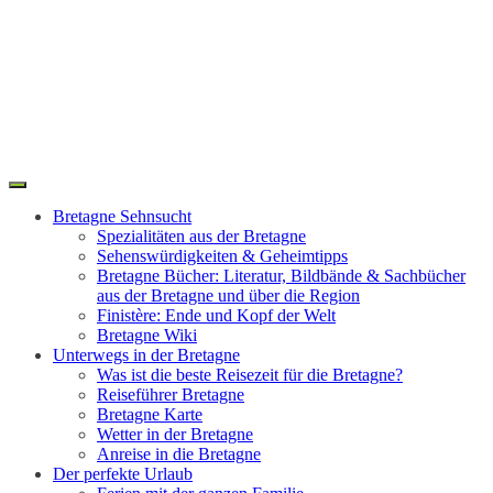
Toggle
Search
navigation
Bretagne Sehnsucht
Spezialitäten aus der Bretagne
Sehenswürdigkeiten & Geheimtipps
Bretagne Bücher: Literatur, Bildbände & Sachbücher
aus der Bretagne und über die Region
Finistère: Ende und Kopf der Welt
Bretagne Wiki
Unterwegs in der Bretagne
Was ist die beste Reisezeit für die Bretagne?
Reiseführer Bretagne
Bretagne Karte
Wetter in der Bretagne
Anreise in die Bretagne
Der perfekte Urlaub