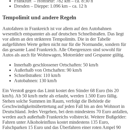
Frankfurt – Honfleur: 782 km – ca. 8:30 h
Dresden – Dieppe: 1.096 km – ca. 12 h
Tempolimit und andere Regeln
Autofahren in Frankreich ist vor allem auf den Autobahnen
wesentlich entspannter als auf deutschen Schnellstraßen. Das liegt
vor allem an den strikteren Tempolimits. Die in der Tabelle
aufgeführten Werte gelten nicht nur für die Normandie, sondern für
das gesamte Land Frankreich. Alle Obergrenzen sind sowohl für
Autos als auch für Wohnwagen, Motorräder und Gespanne gültig.
Innerhalb geschlossener Ortschaften: 50 km/h
Außerhalb von Ortschaften: 90 km/h
Schnellstraßen: 110 km/h
Autobahnen: 130 km/h
Ein
Verstoß gegen das Limit kostet den Sünder 68 Euro (bis 20
km/h). Ab 50 km/h mehr als erlaubt, werden 1.500 Euro fällig.
Stehen solche Summen im Raum, verfolgt die Behörde die
Geschwindigkeitsübertretung auf jeden Fall bis an den Wohnort in
Deutschland. Jedes Vergehen, bei dem mindestens 70 Euro anfallen,
werden auch außerhalb Frankreichs vollstreckt. Weitere Bußgelder:
Fahren unter Alkoholeinfluss kostet mindestens 135 Euro,
Falschparken 15 Euro und das Überfahren einer roten Ampel 90