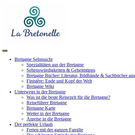
Toggle
Search
navigation
Bretagne Sehnsucht
Spezialitäten aus der Bretagne
Sehenswürdigkeiten & Geheimtipps
Bretagne Bücher: Literatur, Bildbände & Sachbücher aus
Finistère: Ende und Kopf der Welt
Bretagne Wiki
Unterwegs in der Bretagne
Was ist die beste Reisezeit für die Bretagne?
Reiseführer Bretagne
Bretagne Karte
Wetter in der Bretagne
Anreise in die Bretagne
Der perfekte Urlaub
Ferien mit der ganzen Familie