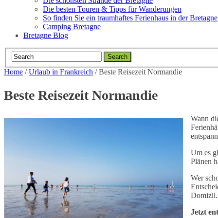
Die schönsten Strände der Bretagne
Die besten Touren & Tipps für Wanderungen
So finden Sie ein traumhaftes Ferienhaus in der Bretagne
Camping Bretagne
Bretagne Blog
Home
/
Urlaub in Frankreich
/
Beste Reisezeit Normandie
Beste Reisezeit Normandie
Wann die
Ferienhä
entspann
Um es gl
Plänen h
Wer scho
Entschei
Domizil
Jetzt en