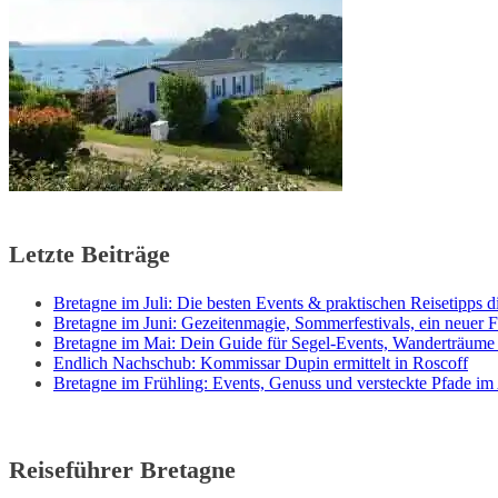
Letzte Beiträge
Bretagne im Juli: Die besten Events & praktischen Reisetipps di
Bretagne im Juni: Gezeitenmagie, Sommerfestivals, ein neuer F
Bretagne im Mai: Dein Guide für Segel-Events, Wanderträume
Endlich Nachschub: Kommissar Dupin ermittelt in Roscoff
Bretagne im Frühling: Events, Genuss und versteckte Pfade im
Reiseführer Bretagne