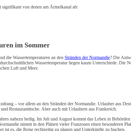
 signifikant von denen am Ärmelkanal ab:
turen im Sommer
 sind die Wassertemperaturen an den
Stränden der Normandie
? Die Antwo
 durchschnittlichen Wassertemperatur liegen kaum Unterschiede. Die No
schen Luft und Meer.
 Andrang – vor allem an den Stränden der Normandie. Urlauber aus Deu
und Restauranttische. Aber auch mit Urlaubern aus Frankreich.
Jahres nahezu heilig. Im Juli und August kommt das Leben in Behörde
Normandie nimmt in den Plänen vieler Franzosen einen besonderen Plat
 ist es, die Reise rechtzeitig zu planen und Unterkünfte zu buchen.