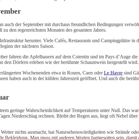
ovember
enn auch der September mit durchaus freundlichen Bedingungen verwöh
l zu den regenreichsten Monaten des gesamten Jahres.
nfrastruktur herunter. Viele Cafés, Restaurants und Campingplätze in 
Beginn der nächsten Saison.
mber fahren die Apfelbauern auf dem Cotentin und im Pays d’Auge die 
 in den Dörfern erleben wie der berühmte Schaumwein hergestellt wird.
er verlängerten Wochenenden etwa in Rouen, Caen oder
Le Havre
sind Gä
een haben auch in der kühlen Jahreszeit geöffnet. Und auch die berü
uar
extrem geringe Wahrscheinlichkeit auf Temperaturen unter Null. Das w
Tagen Niederschlag rechnen. Bleibt der Regen aus, liegt oft Nebel übe
 Wetter nichts ausmacht, hat Natursehenswürdigkeiten wie Strände ode
de Bekleidung. Man muss mit anderen Worten hartgesotten sein, damit de