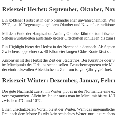
Reisezeit Herbst: September, Oktober, N
Ein goldener Herbst ist in der Normandie eher unwahrscheinlich. W
22°C, ca. 10 Regentage – gehören Oktober und November traditionel
Mit dem Ende der Hauptsaison Anfang Oktober fährt die touristische I
Sehenswürdigkeiten außerhalb großer Ortschaften schließen bis zum 
Ein Highlight bietet der Herbst in der Normandie dennoch. Ab Septe
Zwischenstopps einer ca. 40 Kilometer langen Cidre-Route lässt sich
Ansonsten ist der Herbst die Zeit der Städtetrips. Bei Kurztrips od
im Mittelpunkt des Urlaubs stehen sollen. Besuchermagneten wie Mus
der eindrucksvollen Abteikirche als Zentrum ist ganzjährig geöffnet.
Reisezeit Winter: Dezember, Januar, Febr
Die gute Nachricht zuerst: im Winter gibt es in der Normandie eine 
vorprogrammiert. Allein im Januar muss man im Mittel mit bis zu 18 
zwischen 4°C und 10°C.
Einen unschätzbaren Vorteil bietet der Winter. Wem das ungemütliche
Frei nach dem Motto: Es gibt kein schlechtes Wetter, nur unzureichen