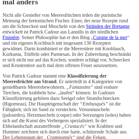
mal anders
Nicht alle Genießer von Meeresfrüchten teilen die puristische
Meinung der bretonischen Fischer. Einer, der neue Rezepte rund
um die Schnecken und Muscheln von den
Stränden der Bretagne
entwickelt ist Patrick Cadour aus Lannilis in der nördlichen
Finistère
. Seiner Philosophie hat er den Blog „
Cuisine de la mer
“
und ein eigenes Kochbuch mit insgesamt 130 Rezepten
gewidmet. Darin kombiniert er die Meerestiere mit Knoblauch,
Kurkuma, Trüffeln oder Parmesan. In der Zubereitung beschränkt
er sich nicht nur auf das Kochen, sondern schlägt vor, Schnecken
und Krustentiere auch mal dem offenen Feuer auszusetzen.
Von Patrick Gadour stammt eine
Klassifizierung der
Meeresfrüchte am Strand
. Er unterteilt in 4 Kategorien von
genießbaren Meeresbewohnern.
„Fantassins“
sind essbare
Tierchen, die krabbeln bzw. „laufen“ können. In Gadours
Klassifizierung gehören dazu Seeigel oder Strandschnecken
(Bigorneau). Die Haupteigenschaft der
“Embusqués”
ist die
Fähigkeit, sich im Sand zu verstecken. Venusmuscheln
(palourdes), Herzmuscheln (coque) oder Seezungen (soles) haben
sich auf die Kunst des Verbergens spezialisiert. In der
Ebbelandschaft anzutreffende
„Crustacés“
wie Krabben und
Hummer zeichnen sich durch eine harte, schützende Schale aus.
Der Lebensraum der
„Cramponnés“
sind die Felsen.