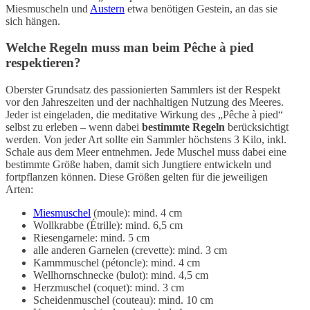
Miesmuscheln und
Austern
etwa benötigen Gestein, an das sie
sich hängen.
Welche Regeln muss man beim Pêche à pied
respektieren?
Oberster Grundsatz des passionierten Sammlers ist der Respekt
vor den Jahreszeiten und der nachhaltigen Nutzung des Meeres.
Jeder ist eingeladen, die meditative Wirkung des „Pêche à pied“
selbst zu erleben – wenn dabei
bestimmte Regeln
berücksichtigt
werden. Von jeder Art sollte ein Sammler höchstens 3 Kilo, inkl.
Schale aus dem Meer entnehmen. Jede Muschel muss dabei eine
bestimmte Größe haben, damit sich Jungtiere entwickeln und
fortpflanzen können. Diese Größen gelten für die jeweiligen
Arten:
Miesmuschel
(moule): mind. 4 cm
Wollkrabbe (Étrille): mind. 6,5 cm
Riesengarnele: mind. 5 cm
alle anderen Garnelen (crevette): mind. 3 cm
Kammmuschel (pétoncle): mind. 4 cm
Wellhornschnecke (bulot): mind. 4,5 cm
Herzmuschel (coquet): mind. 3 cm
Scheidenmuschel (couteau): mind. 10 cm