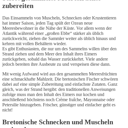
zubereiten
Das Einsammeln von Muscheln, Schnecken oder Krustentieren
hat immer Saison, jeden Tag spült der Ozean neue
Meeresbewohner in die Nähe der Küste. Vor allem wenn der
Atlantik während einer „großen Ebbe“ stärker als üblich
zurückweicht, ziehen die Sammler weiter als üblich hinaus und
kehren mit vollen Behältern wieder.
Es gibt Enthusiasten, die nur um des Sammelns willen über den
Strand ziehen und dem Meer den Inhalt ihres Eimers
zurückgeben, sobald das Wasser zurückkehrt. Viele andere
jedoch bereiten ihre Ausbeute zu und verspeisen diese dann.
Mit wenig Aufwand wird aus den gesammelten Meeresfrüchten
eine schmackhafte Mahlzeit. Die bretonischen Fischer schwören
dabei auf eine simple Zubereitung und einfachste Zutaten. Ganz
gleich, was der Strand hergibt: den traditionellen Anweisungen
zufolge muss man den Inhalt des Eimers nur kochen und
anschließend höchstens noch Crème fraîche, Mayonnaise oder
Petersilie hinzugeben. Frischer, günstiger und einfacher geht es
nicht!
Bretonische Schnecken und Muscheln