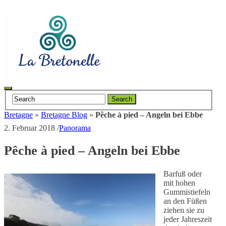
Toggle
Search
navigation
Bretagne
»
Bretagne Blog
»
Pêche à pied – Angeln bei Ebbe
2. Februar 2018
/
Panorama
Pêche à pied – Angeln bei Ebbe
Barfuß oder
mit hohen
Gummistiefeln
an den Füßen
ziehen sie zu
jeder Jahreszeit