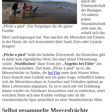
durch die
Ebbelandschaft
der Bretagne.
An nahezu
jedem
Strandabschnitt
„Pêche a pied“: Ein Vergnügen für die ganze
sieht man sie,
Familie
sobald sich das
Meer zurückgezogen hat. Was machen die Menschen mit Eimern
in der Hand, die sich konzentriert über Sand, Kies oder Gestein
beugen?
„
Pêche à pied
“ heißt der beliebte Zeitvertreib. Im Deutschen gibt
es dafür kein eigentliches Wort, bei einer freien Übersetzung
würde „
Wattfischen
“ diese Form des „
Angelns bei Ebbe
“ am
ehesten beschreiben. Ziel beim „Pêche à pied“ ist es, die
Meeresfrüchte zu finden, die
bei Flut
unter dem Wasser leben.
Dazu braucht man Geduld und ein gutes Auge, schließlich haben
sich die Meeresbewohner in Aussehen und Verhalten optimal an
ihren Lebensraum angepasst. So ist es auch mit viel Erfahrung
immer wieder ein Abenteuer loszuziehen und zu entdecken, unter
welchem Stein sich eine Krabbe verbirgt oder ob die
charakteristische Spur tatsächlich zu einer Strandschnecke führt.
Selbst gesammelte Meeresfrüchte