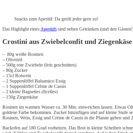
Snacks zum Aperitif: Da greift jeder gern zu!
Das Highlight eines
Aperitifs
sind neben Getränken (und den Gästen!) s
Crostini aus Zwiebelconfit und Ziegenkäse
– 80g weiße Rosinen
– Olivenöl
– 500g rote Zwiebeln (fein geschnitten)
– 80g Zucker
– 15cl Rotwein
– 2 Suppenlöffel Balsamico Essig
– 1 Suppenlöffel Crème de Cassis
– 2 kleine Baguettes (ficelles)
– 150g Ziegenkäse
Rosinen im warmen Wasser ca. 30 Min. einweichen lassen. Etwas Oli
goldene Farbe bekommen. Zucker hinzufügen und auf kleine Stufe setze
Rosinen, Wein, Essig und Crème de Cassis in die Pfanne geben und 25 
Backofen auf 180 Grad vorheizen. Das Brot in kleine Scheiben schneid