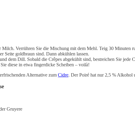
 Milch. Verrühren Sie die Mischung mit dem Mehl. Teig 30 Minuten ruh
er Seite goldbraun sind. Dann abkühlen lassen.
 und dem Dill. Sobald die Crêpes abgekühlt sind, bestreichen Sie jed
ie diese in etwa fingerdicke Scheiben – voilà!
 erfrischenden Alternative zum
Cidre
. Der Poiré hat nur 2,5 % Alkohol
se
der Gruyere