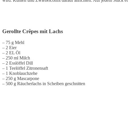
wird. Kühlen und Zwiebelconfit darauf anrichten. Auf jedem Stück e
Gerollte Crêpes mit Lachs
– 75 g Mehl
– 2 Eier
– 2 EL Öl
– 250 ml Milch
– 2 Esslöffel Dill
– 1 Teelöffel Zitronensaft
– 1 Knoblauchzehe
– 250 g Mascarpone
– 500 g Räucherlachs in Scheiben geschnitten