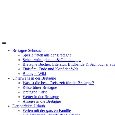
Toggle
Search
navigation
Bretagne Sehnsucht
Spezialitäten aus der Bretagne
Sehenswürdigkeiten & Geheimtipps
Bretagne Bücher: Literatur, Bildbände & Sachbücher aus
Finistère: Ende und Kopf der Welt
Bretagne Wiki
Unterwegs in der Bretagne
Was ist die beste Reisezeit für die Bretagne?
Reiseführer Bretagne
Bretagne Karte
Wetter in der Bretagne
Anreise in die Bretagne
Der perfekte Urlaub
Ferien mit der ganzen Familie