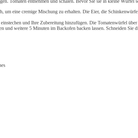
n. Tomaten entnehmen und schälen. Bevor Sie sie in kleine Würfel sch
, um eine cremige Mischung zu erhalten. Die Eier, die Schinkenwürfel
bel einstechen und Ihre Zubereitung hinzufügen. Die Tomatenwürfel übe
uen und weitere 5 Minuten im Backofen backen lassen. Schneiden Sie di
nes