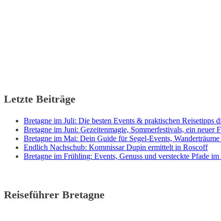
Letzte Beiträge
Bretagne im Juli: Die besten Events & praktischen Reisetipps di
Bretagne im Juni: Gezeitenmagie, Sommerfestivals, ein neuer F
Bretagne im Mai: Dein Guide für Segel-Events, Wanderträume
Endlich Nachschub: Kommissar Dupin ermittelt in Roscoff
Bretagne im Frühling: Events, Genuss und versteckte Pfade im
Reiseführer Bretagne