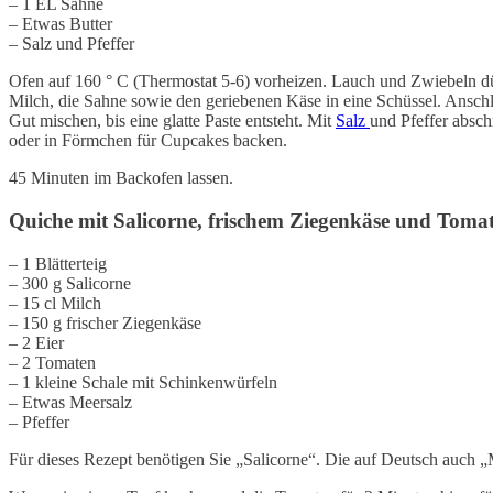
– 1 EL Sahne
– Etwas Butter
– Salz und Pfeffer
Ofen auf 160 ° C (Thermostat 5-6) vorheizen. Lauch und Zwiebeln dün
Milch, die Sahne sowie den geriebenen Käse in eine Schüssel. Ansch
Gut mischen, bis eine glatte Paste entsteht. Mit
Salz
und Pfeffer absc
oder in Förmchen für Cupcakes backen.
45 Minuten im Backofen lassen.
Quiche mit Salicorne, frischem Ziegenkäse und Toma
– 1 Blätterteig
– 300 g Salicorne
– 15 cl Milch
– 150 g frischer Ziegenkäse
– 2 Eier
– 2 Tomaten
– 1 kleine Schale mit Schinkenwürfeln
– Etwas Meersalz
– Pfeffer
Für dieses Rezept benötigen Sie „Salicorne“. Die auf Deutsch auch „