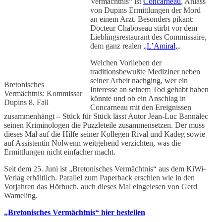
Vermächtnis“ ist
Concarneau
, Anlass
von Dupins Ermittlungen der Mord
an einem Arzt. Besonders pikant:
Docteur Chaboseau stirbt vor dem
Lieblingsrestaurant des Commissaire,
dem ganz realen „
L’Amiral
„.
Welchen Vorlieben der
traditionsbewußte Mediziner neben
seiner Arbeit nachging, wer ein
Bretonisches
Interesse an seinem Tod gehabt haben
Vermächtnis: Kommissar
könnte und ob ein Anschlag in
Dupins 8. Fall
Concarneau mit den Ereignissen
zusammenhängt – Stück für Stück lässt Autor Jean-Luc Bannalec
seinen Kriminologen die Puzzleteile zusammensetzen. Der muss
dieses Mal auf die Hilfe seiner Kollegen Rival und Kadeg sowie
auf Assistentin Nolwenn weitgehend verzichten, was die
Ermittlungen nicht einfacher macht.
Seit dem 25. Juni ist „Bretonisches Vermächtnis“ aus dem KiWi-
Verlag erhältlich. Parallel zum Paperback erschien wie in den
Vorjahren das Hörbuch, auch dieses Mal eingelesen von Gerd
Wameling.
„Bretonisches Vermächtnis“ hier bestellen