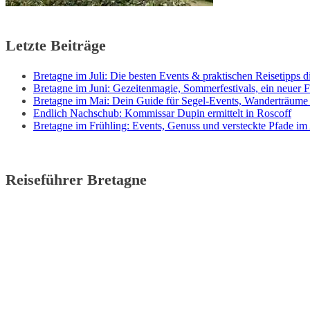
Letzte Beiträge
Bretagne im Juli: Die besten Events & praktischen Reisetipps di
Bretagne im Juni: Gezeitenmagie, Sommerfestivals, ein neuer F
Bretagne im Mai: Dein Guide für Segel-Events, Wanderträume
Endlich Nachschub: Kommissar Dupin ermittelt in Roscoff
Bretagne im Frühling: Events, Genuss und versteckte Pfade im
Reiseführer Bretagne