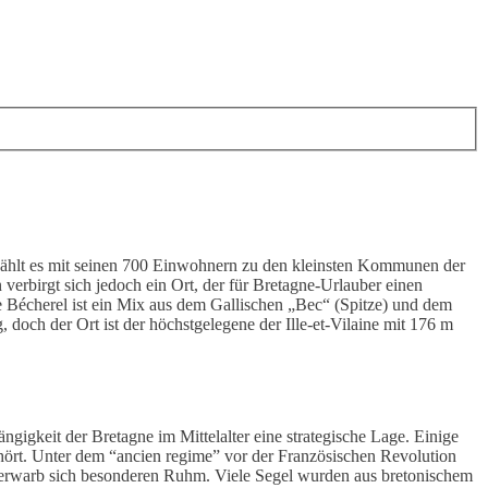
zählt es mit seinen 700 Einwohnern zu den kleinsten Kommunen der
verbirgt sich jedoch ein Ort, der für Bretagne-Urlauber einen
e Bécherel ist ein Mix aus dem Gallischen „Bec“ (Spitze) und dem
, doch der Ort ist der höchstgelegene der Ille-et-Vilaine mit 176 m
igkeit der Bretagne im Mittelalter eine strategische Lage. Einige
hört. Unter dem “ancien regime” vor der Französischen Revolution
s erwarb sich besonderen Ruhm. Viele Segel wurden aus bretonischem