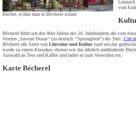
Leintuch 
vom Ende
Bücher, wohin man in Bécherel schaut
Kultu
Bécherel führt seit den 80er Jahren des 20. Jahrhunderts die vom f
Vereins „Savenn Douar“ (zu deutsch: “Sprungbrett”) der Titel
„Cité d
Bécherel alle Arten von
Literatur und Kultur
rund um das gedruckte
wurde zu einem Klassiker, ebenso wie das jährlich stattfindende Büc
Auswahl an Tees und Kaffee und laden so zum Verweilen ein.
Karte Bécherel