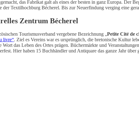
gemacht, das Fabrikat galt als eines der besten in ganz Europa. Der Be
 der Textilhochburg Bécherel. Bis zur Neuerfindung verging eine gera
relles Zentrum Bécherel
ranzösischen Tourismusverband vergebene Bezeichnung „
Petite Cité de 
u livre“
. Ziel es Vereins war es ursprünglich, die bretonische Kultur le
 Wort das Leben des Ortes prägen. Büchermärkte und Veranstaltungen 
herfest. Hier haben 15 Buchhändler und Antiquare das ganze Jahr über 