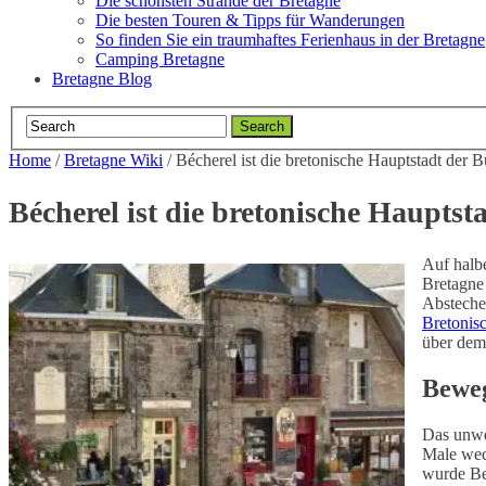
Die schönsten Strände der Bretagne
Die besten Touren & Tipps für Wanderungen
So finden Sie ein traumhaftes Ferienhaus in der Bretagne
Camping Bretagne
Bretagne Blog
Home
/
Bretagne Wiki
/
Bécherel ist die bretonische Hauptstadt der 
Bécherel ist die bretonische Hauptst
Auf hal
Bretagne 
Absteche
Bretonis
über dem
Beweg
Das unw
Male wec
wurde Be