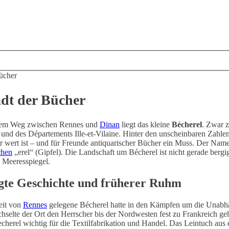
Bücher
adt der Bücher
bem Weg zwischen Rennes und
Dinan
liegt das kleine
Bécherel
. Zwar 
und des Départements Ille-et-Vilaine. Hinter den unscheinbaren Zahlen 
r wert ist – und für Freunde antiquarischer Bücher ein Muss. Der Nam
chen
„erel“ (Gipfel). Die Landschaft um Bécherel ist nicht gerade bergig
 Meeresspiegel.
te Geschichte und früherer Ruhm
eit von
Rennes
gelegene Bécherel hatte in den Kämpfen um die Unabhäng
hselte der Ort den Herrscher bis der Nordwesten fest zu Frankreich ge
cherel wichtig für die Textilfabrikation und Handel. Das Leintuch au