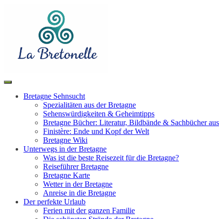
Toggle
Search
navigation
Bretagne Sehnsucht
Spezialitäten aus der Bretagne
Sehenswürdigkeiten & Geheimtipps
Bretagne Bücher: Literatur, Bildbände & Sachbücher aus
Finistère: Ende und Kopf der Welt
Bretagne Wiki
Unterwegs in der Bretagne
Was ist die beste Reisezeit für die Bretagne?
Reiseführer Bretagne
Bretagne Karte
Wetter in der Bretagne
Anreise in die Bretagne
Der perfekte Urlaub
Ferien mit der ganzen Familie