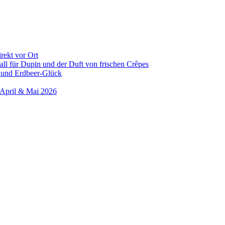
rekt vor Ort
all für Dupin und der Duft von frischen Crêpes
 und Erdbeer-Glück
 April & Mai 2026