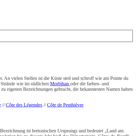
An vielen Stellen ist die Küste steil und schroff wie am Pointe du
e Strände wie im südlichen
Morbihan
oder die farben- und
es zu eigenen Bezeichnungen gebracht, die bekanntesten Namen haben
e
//
Côte des Légendes
//
Côte de Penthièvre
e Bezeichnung ist bretonischen Ursprungs und bedeutet „Land am