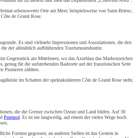
volution bis zu diesem Jahr hieß das Département „Côtes-du-Nord“.
 Heimat sehenswerter Orte am Meer, beispielsweise von Saint-Brieuc,
 Côte de Granit Rose.
grunde. Es sind vielmehr Impressionen und Assoziationen, die den
die der allmählich aufblühenden Tourismusindustrie.
e im Gegenstück am Mittelmeer, wo das Azurblau das Markenzeichen
, genug für die aufstrebenden Badeorte auf der französischen Seite
en Pionieren zählten.
agdküste im Schatten der spektakuläreren Côte de Granit Rose steht,
ationen, die die Grenze zwischen Ozean und Land bilden. Auf 30
nd
Paimpol
. Es ist nie langweilig, auf einem der vielen Wege hoch
sen.
liche Formen gegossen, an anderen Stellen ist das Gestein in