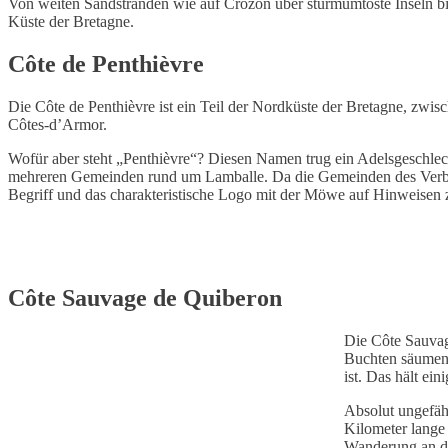
Von weiten Sandstränden wie auf Crozon über sturmumtoste Inseln bis h
Küste der Bretagne.
Côte de Penthièvre
Die Côte de Penthièvre ist ein Teil der Nordküste der Bretagne, zwi
Côtes-d’Armor.
Wofür aber steht „Penthièvre“? Diesen Namen trug ein Adelsgeschlec
mehreren Gemeinden rund um Lamballe. Da die Gemeinden des Verb
Begriff und das charakteristische Logo mit der Möwe auf Hinweisen 
Côte Sauvage de Quiberon
Die Côte Sauvag
Buchten säumen d
ist. Das hält ei
Absolut ungefäh
Kilometer lange
Wanderung an de