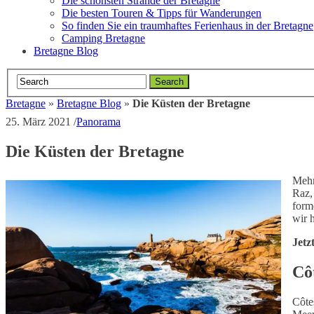
Die schönsten Strände der Bretagne
Die besten Touren & Tipps für Wanderungen
So finden Sie ein traumhaftes Ferienhaus in der Bretagne
Camping Bretagne
Bretagne Blog
Bretagne
»
Bretagne Blog
»
Die Küsten der Bretagne
25. März 2021
/
Panorama
Die Küsten der Bretagne
Mehr
Raz,
form
wir 
Jetz
Cô
Côte