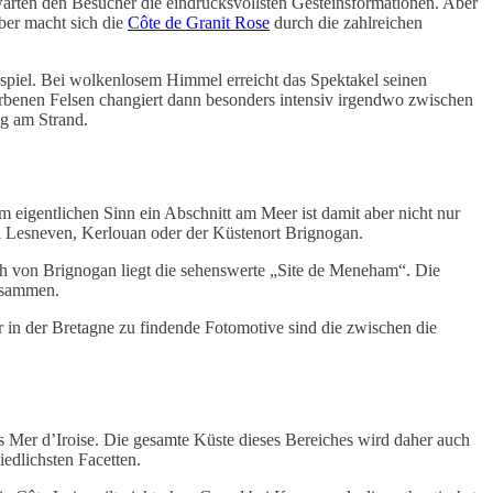
rten den Besucher die eindrucksvollsten Gesteinsformationen. Aber
uber macht sich die
Côte de Granit Rose
durch die zahlreichen
spiel. Bei wolkenlosem Himmel erreicht das Spektakel seinen
rbenen Felsen changiert dann besonders intensiv irgendwo zwischen
ng am Strand.
 eigentlichen Sinn ein Abschnitt am Meer ist damit aber nicht nur
l Lesneven, Kerlouan oder der Küstenort Brignogan.
h von Brignogan liegt die sehenswerte „Site de Meneham“. Die
zusammen.
 in der Bretagne zu findende Fotomotive sind die zwischen die
 Mer d’Iroise. Die gesamte Küste dieses Bereiches wird daher auch
iedlichsten Facetten.