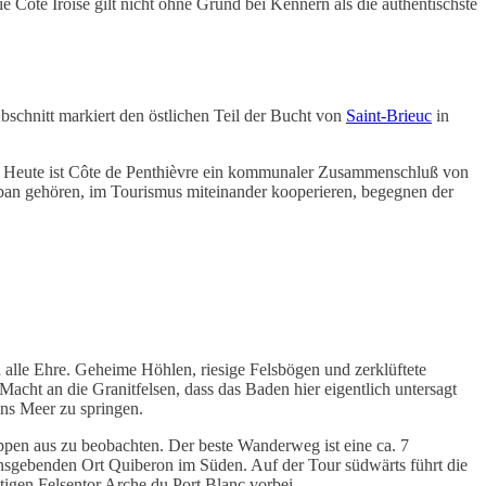
e Côte Iroise gilt nicht ohne Grund bei Kennern als die authentischste
bschnitt markiert den östlichen Teil der Bucht von
Saint-Brieuc
in
te. Heute ist Côte de Penthièvre ein kommunaler Zusammenschluß von
ban gehören, im Tourismus miteinander kooperieren, begegnen der
lle Ehre. Geheime Höhlen, riesige Felsbögen und zerklüftete
cht an die Granitfelsen, dass das Baden hier eigentlich untersagt
ins Meer zu springen.
ppen aus zu beobachten. Der beste Wanderweg ist eine ca. 7
sgebenden Ort Quiberon im Süden. Auf der Tour südwärts führt die
gen Felsentor Arche du Port Blanc vorbei.