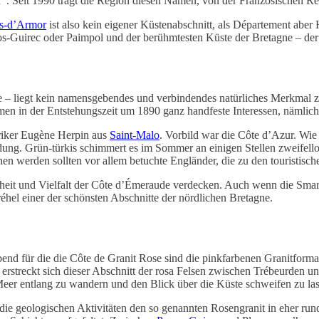
“. Seit 1990 trägt die Region diesen Namen, von der Französischen Re
s-d’Armor
ist also kein eigener Küstenabschnitt, als Département aber
os-Guirec oder Paimpol und der berühmtesten Küste der Bretagne – der
– liegt kein namensgebendes und verbindendes natürliches Merkmal zu
n in der Entstehungszeit um 1890 ganz handfeste Interessen, nämlich 
oriker Eugène Herpin aus
Saint-Malo
. Vorbild war die Côte d’Azur. Wi
ung. Grün-türkis schimmert es im Sommer an einigen Stellen zweifellos
en werden sollten vor allem betuchte Engländer, die zu den touristisch
nheit und Vielfalt der Côte d’Émeraude verdecken. Auch wenn die Smar
éhel einer der schönsten Abschnitte der nördlichen Bretagne.
nd für die die Côte de Granit Rose sind die pinkfarbenen Granitform
erstreckt sich dieser Abschnitt der rosa Felsen zwischen Trébeurden u
eer entlang zu wandern und den Blick über die Küste schweifen zu las
ie geologischen Aktivitäten den so genannten Rosengranit in eher rund