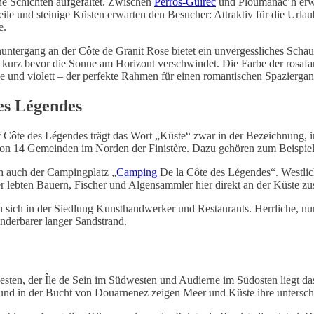
ne Schichten aufgefaltet. Zwischen
Perros-Guirec
und Ploumanac’h erwa
teile und steinige Küsten erwarten den Besucher: Attraktiv für die Urla
e.
untergang an der Côte de Granit Rose bietet ein unvergessliches Schau
kurz bevor die Sonne am Horizont verschwindet. Die Farbe der rosafa
e und violett – der perfekte Rahmen für einen romantischen Spazierga
es Légendes
 Côte des Légendes trägt das Wort „Küste“ zwar in der Bezeichnung, im
von 14 Gemeinden im Norden der Finistère. Dazu gehören zum Beispie
ch auch der Campingplatz „
Camping
De la Côte des Légendes“. Westlic
ter lebten Bauern, Fischer und Algensammler hier direkt an der Küste 
sich in der Siedlung Kunsthandwerker und Restaurants. Herrliche, nur
nderbarer langer Sandstrand.
sten, der Île de Sein im Südwesten und Audierne im Südosten liegt das
 und in der Bucht von Douarnenez zeigen Meer und Küste ihre untersch