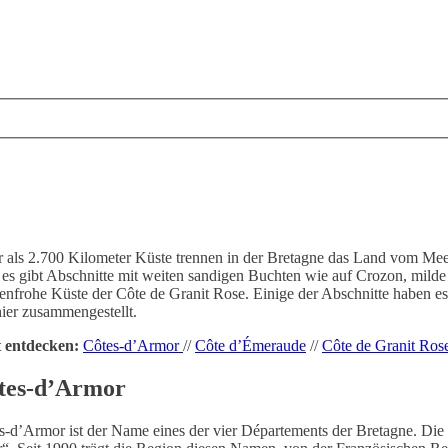
 als 2.700 Kilometer Küste trennen in der Bretagne das Land vom Meer. 
 es gibt Abschnitte mit weiten sandigen Buchten wie auf Crozon, mild
enfrohe Küste der Côte de Granit Rose. Einige der Abschnitte haben 
hier zusammengestellt.
t entdecken:
Côtes-d’Armor
//
Côte d’Émeraude
//
Côte de Granit Ros
tes-d’Armor
s-d’Armor ist der Name eines der vier Départements der Bretagne. Di