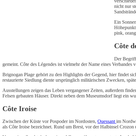
verschiede
nicht nur s
Sandstränd
Ein Sonnen
Höhepunkt 
pink, orang
Côte d
Der Begriff
gemeint. Côte des Légendes ist vielmehr der Name eines Verbandes 
Brignogan Plage gehört zu den Highlights der Gegend, hier findet si
restaurierte Siedlung diente ursprünglich militärischen Zwecken, spä
Ausstellungen zeigen das Leben vergangener Zeiten, außerdem finden 
Felsen gebauten Häuser. Direkt neben dem Museumsdorf liegt ein wu
Côte Iroise
Zwischen der Küste vor Pospoder im Nordosten,
Ouessant
im Nordwe
als Côte Iroise bezeichnet. Rund um Brest, vor der Halbinsel Crozon