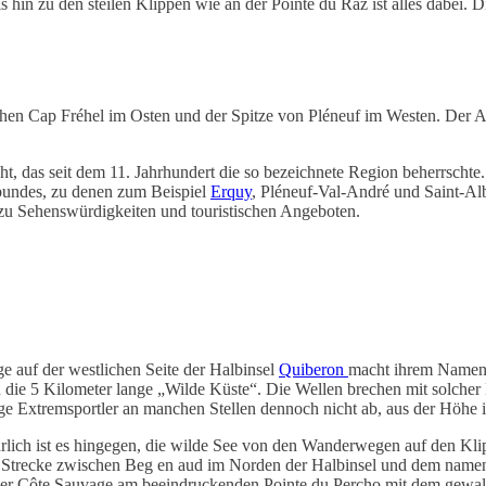
in zu den steilen Klippen wie an der Pointe du Raz ist alles dabei. Di
schen Cap Fréhel im Osten und der Spitze von Pléneuf im Westen. Der A
ht, das seit dem 11. Jahrhundert die so bezeichnete Region beherrsch
undes, zu denen zum Beispiel
Erquy
, Pléneuf-Val-André und Saint-Al
zu Sehenswürdigkeiten und touristischen Angeboten.
e auf der westlichen Seite der Halbinsel
Quiberon
macht ihrem Namen a
ie 5 Kilometer lange „Wilde Küste“. Die Wellen brechen mit solcher Ma
nige Extremsportler an manchen Stellen dennoch nicht ab, aus der Höhe 
rlich ist es hingegen, die wilde See von den Wanderwegen auf den Kli
 Strecke zwischen Beg en aud im Norden der Halbinsel und dem namen
r Côte Sauvage am beeindruckenden Pointe du Percho mit dem gewalti