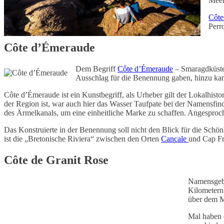
Meer
Côte
Perr
Côte d’Émeraude
Dem Begriff
Côte d’Émeraude
– Smaragdküste 
Ausschlag für die Benennung gaben, hinzu kame
Côte d’Émeraude ist ein Kunstbegriff, als Urheber gilt der Lokalhist
der Region ist, war auch hier das Wasser Taufpate bei der Namensfind
des Ärmelkanals, um eine einheitliche Marke zu schaffen. Angesproch
Das Konstruierte in der Benennung soll nicht den Blick für die Schö
ist die „Bretonische Riviera“ zwischen den Orten
Cancale
und Cap Fr
Côte de Granit Rose
Namensgebe
Kilometern 
über dem M
Mal haben d