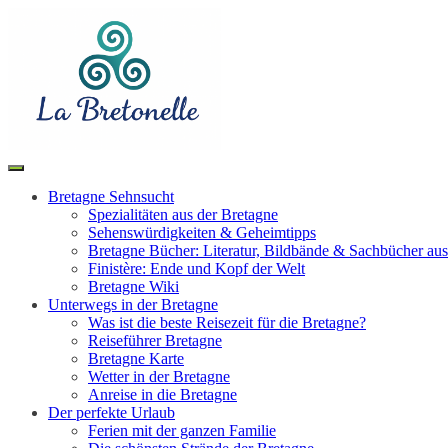
Toggle
Search
navigation
Bretagne Sehnsucht
Spezialitäten aus der Bretagne
Sehenswürdigkeiten & Geheimtipps
Bretagne Bücher: Literatur, Bildbände & Sachbücher aus
Finistère: Ende und Kopf der Welt
Bretagne Wiki
Unterwegs in der Bretagne
Was ist die beste Reisezeit für die Bretagne?
Reiseführer Bretagne
Bretagne Karte
Wetter in der Bretagne
Anreise in die Bretagne
Der perfekte Urlaub
Ferien mit der ganzen Familie