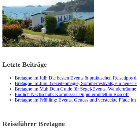
Letzte Beiträge
Bretagne im Juli: Die besten Events & praktischen Reisetipps di
Bretagne im Juni: Gezeitenmagie, Sommerfestivals, ein neuer F
Bretagne im Mai: Dein Guide für Segel-Events, Wanderträume
Endlich Nachschub: Kommissar Dupin ermittelt in Roscoff
Bretagne im Frühling: Events, Genuss und versteckte Pfade im
Reiseführer Bretagne